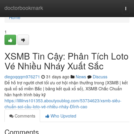
Home
doctorbookmark
Togg
navi
Home
1
XSMB Tin Cậy: Phân Tích Loto
Vé Nhiều Nháy Xuất Sắc
diegoqqqm976271
31 days ago
News
Discuss
Để hỗ trợ người chơi tối ưu cơ hội nhận thưởng trong {XSMB | kết
quả xổ số miền Bắc | bảng kết quả xổ số), XSMB Chắc Chuẩn
hân hạnh trình bày kỹ
https://lillilrvs101353.aboutyoublog.com/53734623/xsmb-siêu-
chuẩn-soi-cầu-loto-vé-nhiều-nháy-Đỉnh-cao
Comments
Who Upvoted
Comments