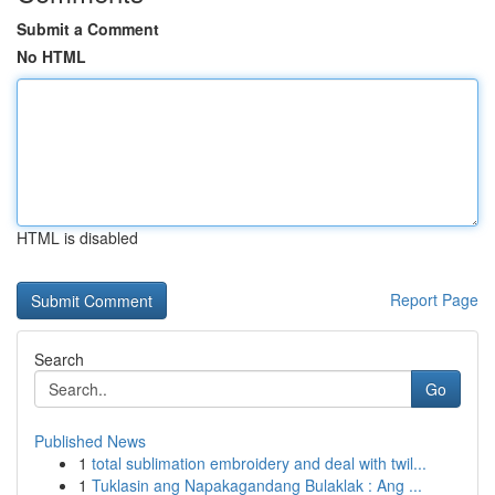
Submit a Comment
No HTML
HTML is disabled
Report Page
Search
Go
Published News
1
total sublimation embroidery and deal with twil...
1
Tuklasin ang Napakagandang Bulaklak : Ang ...